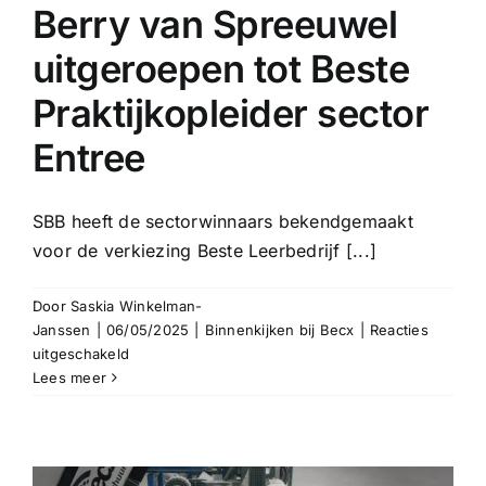
Berry van Spreeuwel
uitgeroepen tot Beste
Praktijkopleider sector
Entree
SBB heeft de sectorwinnaars bekendgemaakt
voor de verkiezing Beste Leerbedrijf [...]
Door
Saskia Winkelman-
Janssen
|
06/05/2025
|
Binnenkijken bij Becx
|
Reacties
voor
uitgeschakeld
Berry
Lees meer
van
Spreeuwel
uitgeroepen
tot