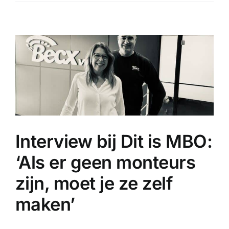
investeren
bij
Becx
Verhuur
Interview bij Dit is MBO:
‘Als er geen monteurs
zijn, moet je ze zelf
maken’