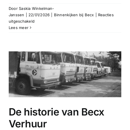
Door
Saskia Winkelman-
Janssen
|
22/01/2026
|
Binnenkijken bij Becx
|
Reacties
voor
uitgeschakeld
De
Lees meer
garage:
24/7 pechhulp
het
technisch
hart
Uitsluitend voor pech en storingen.
van
Becx
Verhuur
Bel bij pech +31 (0)13 516 70 58
De historie van Becx
Verhuur