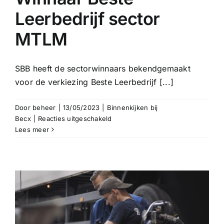
maken’
Leerbedrijf sector
MTLM
SBB heeft de sectorwinnaars bekendgemaakt
voor de verkiezing Beste Leerbedrijf [...]
Door
beheer
|
13/05/2023
|
Binnenkijken bij
voor
Becx
|
Reacties uitgeschakeld
Winnaar
Lees meer
Beste
Leerbedrijf
sector
MTLM