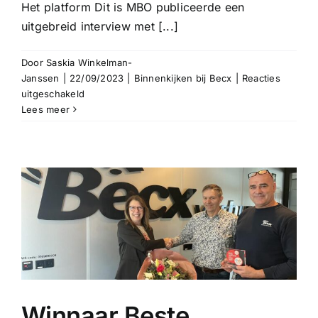
Het platform Dit is MBO publiceerde een
uitgebreid interview met [...]
Door
Saskia Winkelman-
Janssen
|
22/09/2023
|
Binnenkijken bij Becx
|
Reacties
voor
uitgeschakeld
Interview
Lees meer
bij
Dit
is
MBO:
‘Als
er
geen
monteurs
zijn,
moet
je
ze
Winnaar Beste
zelf