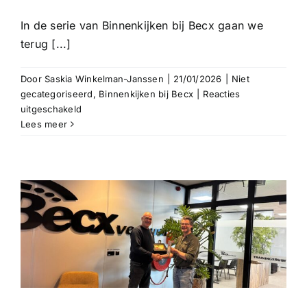
In de serie van Binnenkijken bij Becx gaan we
terug [...]
Door
Saskia Winkelman-Janssen
|
21/01/2026
|
Niet
gecategoriseerd
,
Binnenkijken bij Becx
|
Reacties
voor
uitgeschakeld
De
Lees meer
historie
van
Becx
Verhuur