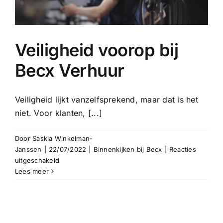
Veiligheid voorop bij
Becx Verhuur
Veiligheid lijkt vanzelfsprekend, maar dat is het
niet. Voor klanten, [...]
Door
Saskia Winkelman-
Janssen
|
22/07/2022
|
Binnenkijken bij Becx
|
Reacties
voor
uitgeschakeld
Veiligheid
Lees meer
voorop
bij
Becx
Verhuur