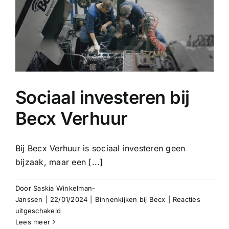
Beste
Praktijkopleider
sector
Entree
Sociaal investeren bij
Becx Verhuur
Bij Becx Verhuur is sociaal investeren geen
bijzaak, maar een [...]
Door
Saskia Winkelman-
Janssen
|
22/01/2024
|
Binnenkijken bij Becx
|
Reacties
voor
uitgeschakeld
Sociaal
Lees meer