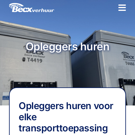
Ga
naar
inhoud
Opleggers huren
Opleggers huren voor
elke
transporttoepassing