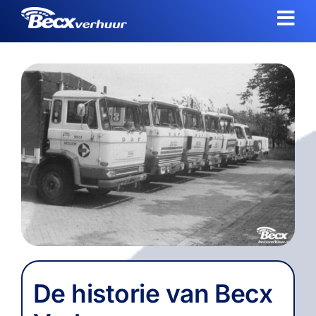
Ga
naar
inhoud
De historie van Becx