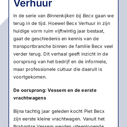
Verhuur
In de serie van
Binnenkijken bij Becx
gaan we
terug in de tijd. Hoewel Becx Verhuur in zijn
huidige vorm ruim vijftwintig jaar bestaat,
gaat de geschiedenis en kennis van de
24/7 pechhulp
transportbranche binnen de familie Becx veel
verder terug. Dit verhaal geeft inzicht in de
Uitsluitend voor pech en storingen.
oorsprong van het bedrijf en de informele,
maar professionele cultuur die daaruit is
Bel bij pech +31 (0)13 516 70 58
voortgekomen.
De oorsprong: Vessem en de eerste
vrachtwagens
Bijna tachtig jaar geleden kocht Piet Becx
zijn eerste kleine vrachtwagen. Vanuit het
Brabantse Vessem werden uiteenlopende