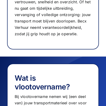
vertrouwen, snelheid en overzicht. Of het
nu gaat om tijdelijke uitbreiding,
vervanging of volledige ontzorging: jouw
transport moet blijven doorlopen. Becx
Verhuur neemt verantwoordelijkheid,
24/7 pechhulp
zodat jij grip houdt op je operatie.
Uitsluitend voor pech en storingen.
Bel bij pech +31 (0)13 516 70 58
Wat is
vlootovername?
Bij vlootovername nemen wij (een deel
van) jouw transportmaterieel over voor