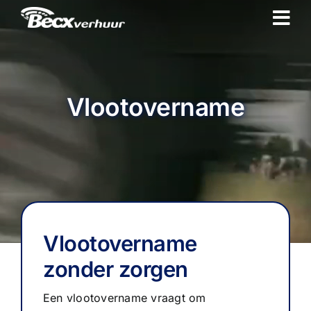
Ga
naar
inhoud
Vlootovername
Vlootovername
zonder zorgen
Een vlootovername vraagt om