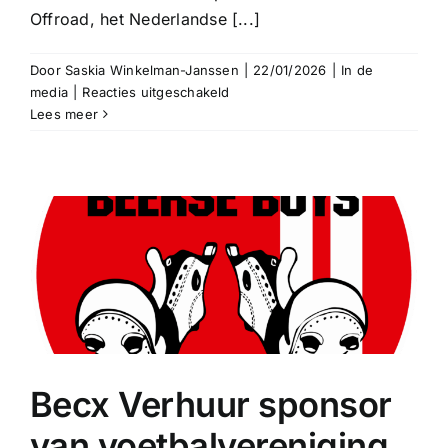
Offroad, het Nederlandse [...]
Door
Saskia Winkelman-Janssen
|
22/01/2026
|
In de
voor
media
|
Reacties uitgeschakeld
Becx
Lees meer
24/7 pechhulp
Verhuur
trotse
sponsor
Uitsluitend voor pech en storingen.
van
Shiver
Offroad
Bel bij pech +31 (0)13 516 70 58
tijdens
de
Dakar
Rally
Becx Verhuur sponsor
van voetbalvereniging