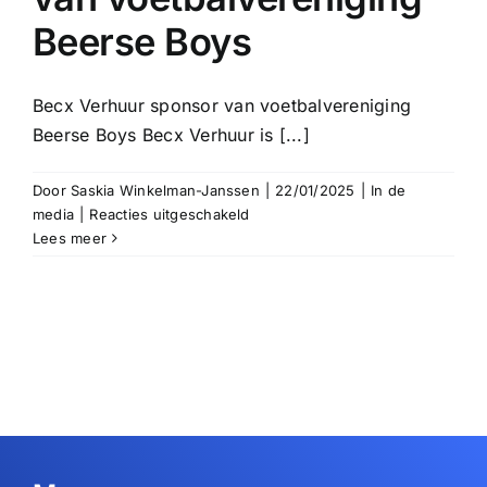
Beerse Boys
Becx Verhuur sponsor van voetbalvereniging
Beerse Boys Becx Verhuur is [...]
Door
Saskia Winkelman-Janssen
|
22/01/2025
|
In de
voor
media
|
Reacties uitgeschakeld
Becx
Lees meer
Verhuur
sponsor
van
voetbalvereniging
Beerse
Boys