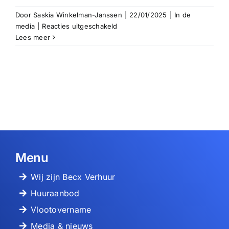
Door
Saskia Winkelman-Janssen
|
22/01/2025
|
In de
voor
media
|
Reacties uitgeschakeld
Becx
Lees meer
Verhuur
sponsor
24/7 pechhulp
van
voetbalvereniging
Beerse
Uitsluitend voor pech en storingen.
Boys
Bel bij pech +31 (0)13 516 70 58
Menu
Wij zijn Becx Verhuur
Huuraanbod
Vlootovername
Media & nieuws